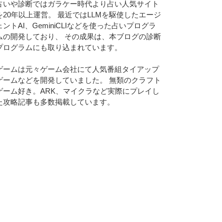
占いや診断ではガラケー時代より占い人気サイト
を20年以上運営。 最近ではLLMを駆使したエージ
ェントAI、GeminiCLIなどを使った占いプログラ
ムの開発しており、 その成果は、本ブログの診断
プログラムにも取り込まれています。
ゲームは元々ゲーム会社にて人気番組タイアップ
ゲームなどを開発していました。 無類のクラフト
ゲーム好き。ARK、マイクラなど実際にプレイし
た攻略記事も多数掲載しています。