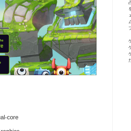
l-core