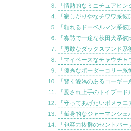
「情熱的なミニチュアピンシ
「寂しがりやなチワワ系彼氏
「頼れるドーベルマン系彼氏
「寡黙で一途な秋田犬系彼氏
「勇敢なダックスフンド系彼
「マイペースなチャウチャウ
「優秀なボーダーコリー系彼
「賢く愛嬌のあるコーギー系
「愛され上手のトイプードル
「守ってあげたいポメラニア
「献身的なジャーマンシェパ
「包容力抜群のセントバーナ