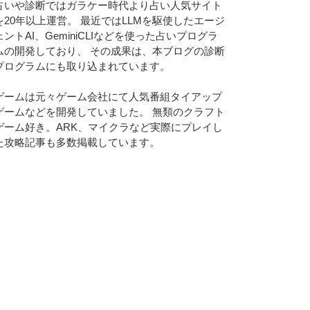
占いや診断ではガラケー時代より占い人気サイト
を20年以上運営。 最近ではLLMを駆使したエージ
ェントAI、GeminiCLIなどを使った占いプログラ
ムの開発しており、 その成果は、本ブログの診断
プログラムにも取り込まれています。
ゲームは元々ゲーム会社にて人気番組タイアップ
ゲームなどを開発していました。 無類のクラフト
ゲーム好き。ARK、マイクラなど実際にプレイし
た攻略記事も多数掲載しています。